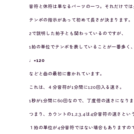
音符と休符は単なるパーツの一つ。それだけでは
テンポの指示があって初めて長さが決まります。
2で説明した拍子とも関わっているのですが、
1拍の単位でテンポを表していることが一番多く
♩=120
などと曲の最初に書かれています。
これは、４分音符が1分間に120回入る速さ。
1秒が1分間に60回なので、丁度倍の速さになり
つまり、カウントの1,2,3,4は4分音符の速さと
１拍の単位が4分音符ではない場合もありますの