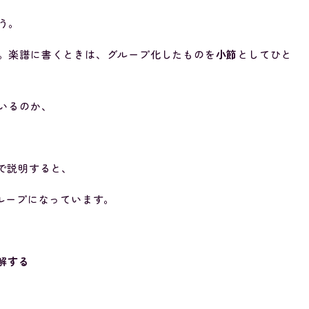
う。
。楽譜に書くときは、グループ化したものを
小節
としてひと
いるのか、
で説明すると、
ループになっています。
解する